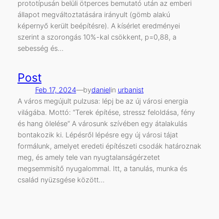
prototípusán belüli ötperces bemutató után az emberi
állapot megváltoztatására irányult (gömb alakú
képernyő került beépítésre). A kísérlet eredményei
szerint a szorongás 10%-kal csökkent, p=0,88, a
sebesség és…
Post
Feb 17, 2024
—
by
daniel
in
urbanist
A város megújult pulzusa: lépj be az új városi energia
világába. Mottó: “Terek építése, stressz feloldása, fény
és hang ölelése“ A városunk szívében egy átalakulás
bontakozik ki. Lépésről lépésre egy új városi tájat
formálunk, amelyet eredeti építészeti csodák határoznak
meg, és amely tele van nyugtalanságérzetet
megsemmisítő nyugalommal. Itt, a tanulás, munka és
család nyüzsgése között…