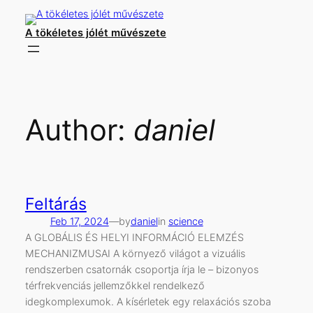
Skip
to
A tökéletes jólét művészete
content
Author:
daniel
Feltárás
Feb 17, 2024
—
by
daniel
in
science
A GLOBÁLIS ÉS HELYI INFORMÁCIÓ ELEMZÉS
MECHANIZMUSAI A környező világot a vizuális
rendszerben csatornák csoportja írja le – bizonyos
térfrekvenciás jellemzőkkel rendelkező
idegkomplexumok. A kísérletek egy relaxációs szoba